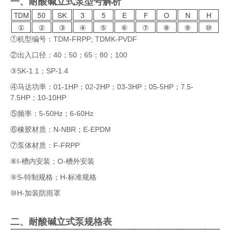
一、耐酸碱立式泵型号解析
TDM
50
SK
3
5
E
F
O
N
H
①
②
③
④
⑤
⑥
⑦
⑧
⑨
⑩
①机型编号：TDM-FRPP; TDMK-PVDF
②出入口径：40；50；65；80；100
③SK-1.1；SP-1.4
④
马达功率：01-1HP；02-2HP；03-3HP；05-5HP；7.5-
7.5HP；10-10HP
⑤
频率：5-50Hz；6-60Hz
⑥
橡胶材质：N-NBR；E-EPDM
⑦泵体材质：F-FRPP
⑧I-槽内安装；O-槽外安装
⑨
S-特制规格；H-标准规格
⑩H-加装防雨罩
二、耐酸碱立式泵规格表